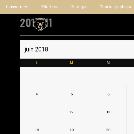
Classement
Billetterie
Boutique
Charte graphique
2018 d1
juin 2018
L
M
M
4
5
6
11
12
13
18
19
20