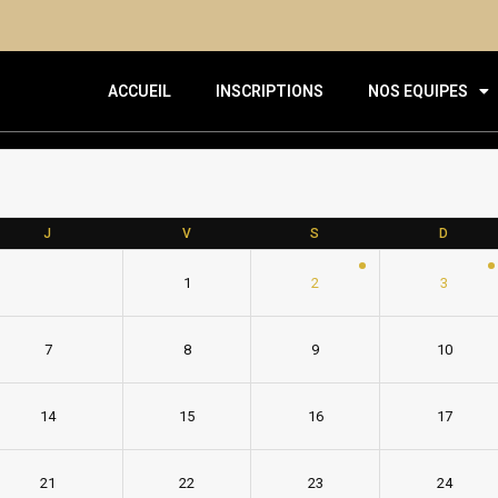
ACCUEIL
INSCRIPTIONS
NOS EQUIPES
J
V
S
D
1
2
3
7
8
9
10
14
15
16
17
21
22
23
24