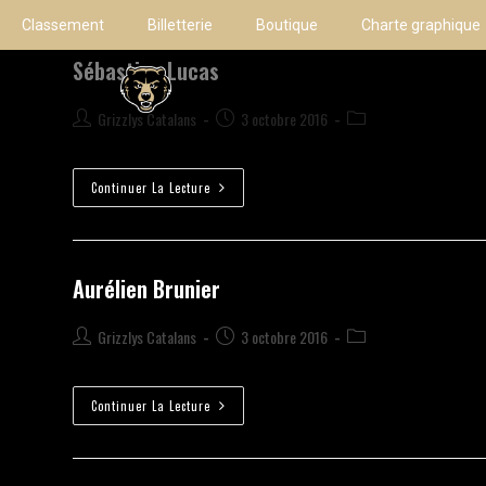
Classement
Billetterie
Boutique
Charte graphique
Sébastien Lucas
Grizzlys Catalans
3 octobre 2016
Continuer La Lecture
Aurélien Brunier
Grizzlys Catalans
3 octobre 2016
Continuer La Lecture