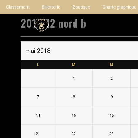
Classement
Billetterie
Boutique
Charte graphique
2018 d2 nord b
mai 2018
L
M
M
1
2
7
8
9
14
15
16
21
22
23