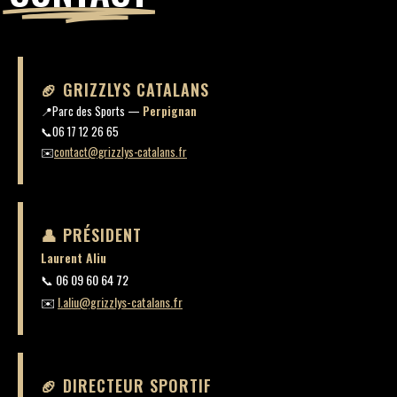
🏈 GRIZZLYS CATALANS
📍
Parc des Sports —
Perpignan
📞
06 17 12 26 65
✉️
contact@grizzlys-catalans.fr
👤 PRÉSIDENT
Laurent Aliu
📞
06 09 60 64 72
✉️
l.aliu@grizzlys-catalans.fr
🏈 DIRECTEUR SPORTIF