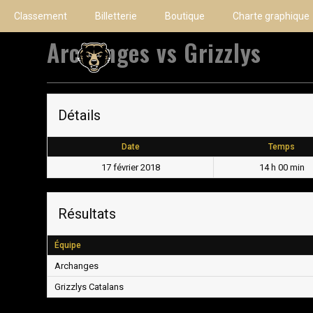
Classement
Billetterie
Boutique
Charte graphique
Archanges vs Grizzlys
Détails
Date
Temps
17 février 2018
14 h 00 min
Résultats
Équipe
Archanges
Grizzlys Catalans