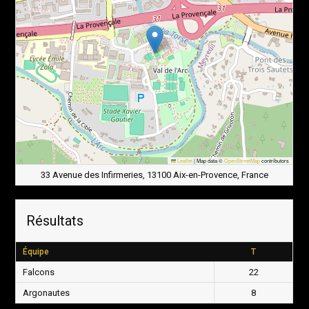
Leaflet
|
Map data ©
OpenStreetMap
contributors
33 Avenue des Infirmeries, 13100 Aix-en-Provence, France
Résultats
Équipe
T
Falcons
22
Argonautes
8