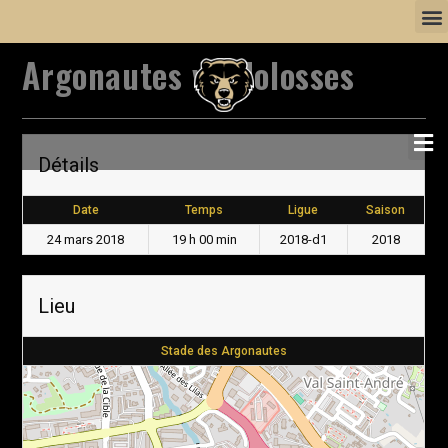
Argonautes vs Molosses
Détails
Date
Temps
Ligue
Saison
24 mars 2018
19 h 00 min
2018-d1
2018
Lieu
Stade des Argonautes