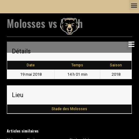
Molosses vs Flash
Détails
Date
Temps
Saison
19 mai 2018
14 h 01 min
2018
Lieu
Stade des Molosses
Articles similaires