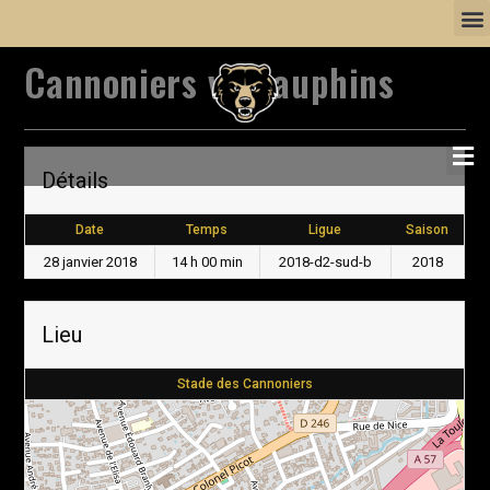
Cannoniers vs Dauphins
Détails
Date
Temps
Ligue
Saison
28 janvier 2018
14 h 00 min
2018-d2-sud-b
2018
Lieu
Stade des Cannoniers