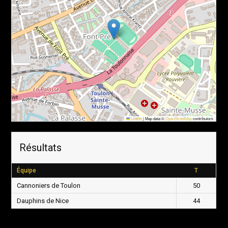
Leaflet
|
Map data ©
OpenStreetMap
contributors
Résultats
Équipe
T
Cannoniers de Toulon
50
Dauphins de Nice
44