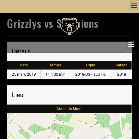
Grizzlys vs Scorpions
Détails
Date
Temps
Ligue
Saison
25 mars 2018
14 h 00 min
2018-D3 - sud - b
2018
Lieu
Stade Jo Maso