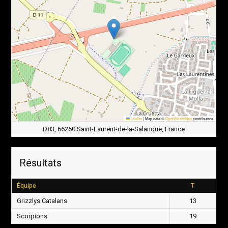
Leaflet
|
Map data ©
OpenStreetMap
contributors
D83, 66250 Saint-Laurent-de-la-Salanque, France
Résultats
Équipe
T
Grizzlys Catalans
13
Scorpions
19