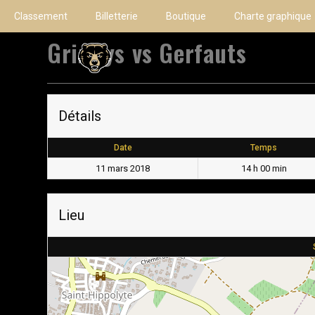
Classement
Billetterie
Boutique
Charte graphique
Grizzlys vs Gerfauts
Détails
Date
Temps
11 mars 2018
14 h 00 min
Lieu