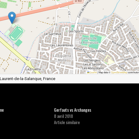
Leaflet
|
Map data ©
OpenStreetMap
contributo
-Laurent-de-la-Salanque, France
ane
Gerfauts vs Archanges
8 avril 2018
Article similaire