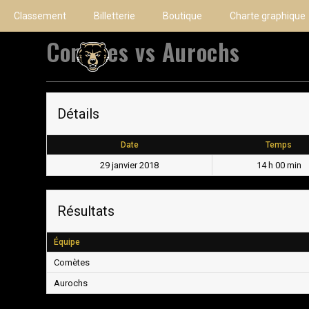
Classement
Billetterie
Boutique
Charte graphique
Comètes vs Aurochs
Détails
Date
Temps
29 janvier 2018
14 h 00 min
Résultats
Équipe
Comètes
Aurochs