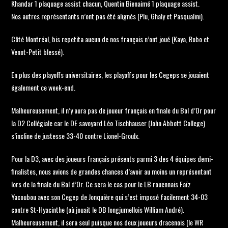
Khandar 1 plaquage assist chacun, Quentin Bienaimé 1 plaquage assist.
Nos autres représentants n’ont pas été alignés (Plu, Ghaly et Pasqualini).
Côté Montréal, bis repetita aucun de nos français n’ont joué (Kaya, Robo et
Venot-Petit blessé).
En plus des playoffs universitaires, les playoffs pour les Cegeps se jouaient
également ce week-end.
Malheureusement, il n’y aura pas de joueur français en finale du Bol d’Or pour
la D2 Collégiale car le DE savoyard Léo Tischhauser (John Abbott College)
s’incline de justesse 33-40 contre Lionel-Groulx.
Pour la D3, avec des joueurs français présents parmi 3 des 4 équipes demi-
finalistes, nous avions de grandes chances d’avoir au moins un représentant
lors de la finale du Bol d’Or. Ce sera le cas pour le LB rouennais Faïz
Yacoubou avec son Cegep de Jonquière qui s’est imposé facilement 34-03
contre St-Hyacinthe (où jouait le DB longjumellois William André).
Malheureusement, il sera seul puisque nos deux joueurs dracenois (le WR