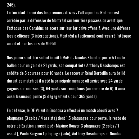
246).
Le ton était donné dès les premiers drives : l’attaque des Redmen est
arrêtée par la défensive de Montréal sur leur 1ère possession avant que
l’attaque des Carabins ne score sur leur 1er drive offensif. Avec une défense
locale efficace (3 interceptions), Montréal a facilement contrecarré l’attaque
au sol et par les airs de McGill.
Nos joueurs ont été sollicités côté McGill : Nicolas Khandar porte 5 fois le
ballon pour un gain de 21 yards, son compatriote Anthony Deschamps est
crédité de 5 courses pour 16 yards. Le receveur Rémi Bertellin aura brillé
durant ce match où il a été la principale menace offensive avec 24 yards
gagnés sur courses (3), 64 yards sur réceptions (au nombre de 6). Il aura
aussi beaucoup punté (9 dégagements pour 369 yards).
En défense, le DE Valentin Gnahoua a effectué un match abouti avec 7
plaquages (3 solos / 4 assists) dont 1.5 plaquages pour perte, le reste de
notre délégation a aussi joué : Maxime Rouyer 3 plaquages (2 solos / 1
assist), Paolo Sargeni 1 plaquage (solo), Anthony Deschamps et Nicolas