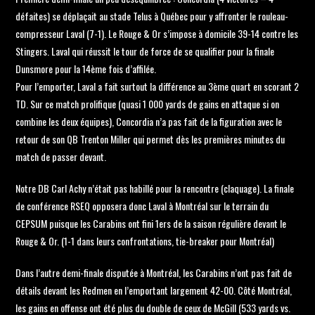
défaites) se déplaçait au stade Telus à Québec pour y affronter le rouleau-
compresseur Laval (7-1). Le Rouge & Or s’impose à domicile 39-14 contre les
Stingers. Laval qui réussit le tour de force de se qualifier pour la finale
Dunsmore pour la 14ème fois d’affilée.
Pour l’emporter, Laval a fait surtout la différence au 3ème quart en scorant 2
TD. Sur ce match prolifique (quasi 1 000 yards de gains en attaque si on
combine les deux équipes), Concordia n’a pas fait de la figuration avec le
retour de son QB Trenton Miller qui permet dès les premières minutes du
match de passer devant.
Notre DB Carl Achy n’était pas habillé pour la rencontre (claquage). La finale
de conférence RSEQ opposera donc Laval à Montréal sur le terrain du
CEPSUM puisque les Carabins ont fini 1ers de la saison régulière devant le
Rouge & Or. (1-1 dans leurs confrontations, tie-breaker pour Montréal)
Dans l’autre demi-finale disputée à Montréal, les Carabins n’ont pas fait de
détails devant les Redmen en l’emportant largement 42-00. Côté Montréal,
les gains en offense ont été plus du double de ceux de McGill (533 yards vs.