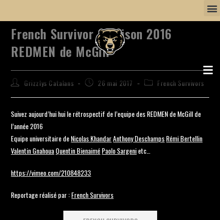
French Survivor – Saison 2016
REDMEN de McGill
Grizzlys Catalans
26 mai 2017
French Survivors
Suivez aujourd’hui hui le rétrospectif de l’equipe des REDMEN de McGill de
l’année 2016
Equipe universitaire de
Nicolas Khandar
Anthony Deschamps
Rémi Bertellin
Valentin Gnahoua
Quentin Bienaimé
Paolo Sargeni
etc…
https://vimeo.com/210848233
Reportage réalisé par :
French Survivors