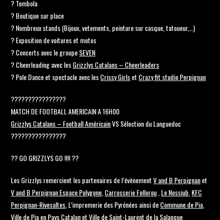
? Tombola
? Boutique sur place
? Nombreux stands (Bijoux, vetements, peinture sur casque, tatoueur,…)
? Exposition de voitures et motos
? Concerts avec le groupe
SEVEN
? Cheerleading avec les
Grizzlys Catalans – Cheerleaders
? Pole Dance et spectacle avec les
Crissy Girls
et
Crazy fit studio Perpignan
????????????????
MATCH DE FOOTBALL AMERICAIN A 16H00
Grizzlys Catalans – Football Américain
VS Sélection du Languedoc
????????????????
?? GO GRIZZLYS GO !!!! ??
Les Grizzlys remercient les partenaires de l’évènement
V and B Perpignan
et
V and B Perpignan Espace Polygone
,
Carrosserie Follorou
,
Le Nossiub
,
KFC
Perpignan-Rivesaltes
, L’impremerie des Pyrénées ainsi de
Commune de Pia
,
Ville de Pia en Pays Catalan
et
Ville de Saint-Laurent de la Salanque