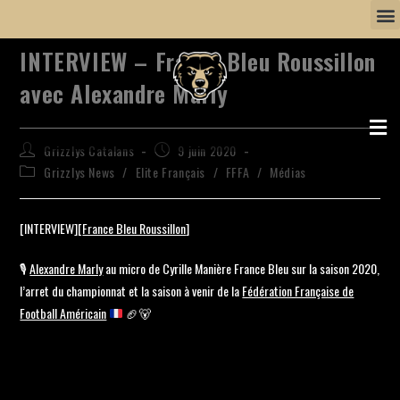
INTERVIEW – France Bleu Roussillon
avec Alexandre Marly
Grizzlys Catalans
9 juin 2020
Grizzlys News
/
Elite Français
/
FFFA
/
Médias
[INTERVIEW][
France Bleu Roussillon
]
🎙
Alexandre Marly
au micro de Cyrille Manière France Bleu sur la saison 2020,
l’arret du championnat et la saison à venir de la
Fédération Française de
Football Américain
🏈
🐻