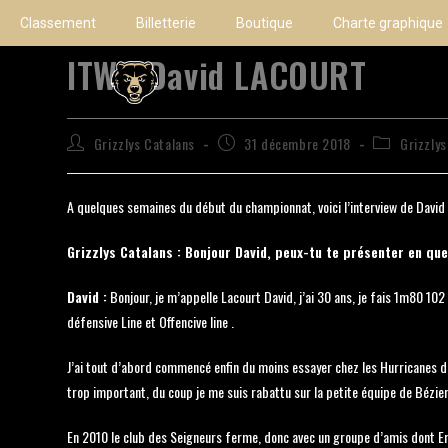
Classement
Billetterie
Boutique
Charte graphique
ITW : David LACOURT
Grizzlys Catalans
31 décembre 2018
Grizzly
A quelques semaines du début du championnat, voici l’interview de Dav
Grizzlys Catalans : Bonjour David, peux-tu te présenter en qu
David :
Bonjour, je m’appelle Lacourt David, j’ai 30 ans, je fais 1m80 102 
défensive Line et Offencive line .
J’ai tout d’abord commencé enfin du moins essayer chez les Hurricanes de 
trop important, du coup je me suis rabattu sur la petite équipe de Bézier
En 2010 le club des Seigneurs ferme, donc avec un groupe d’amis dont Er