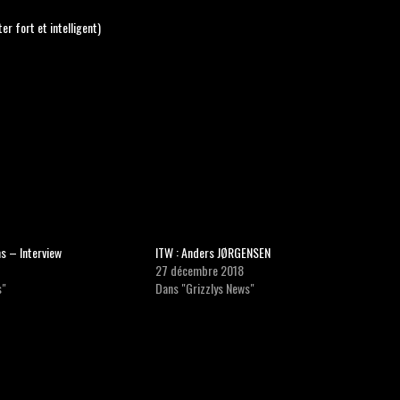
r fort et intelligent)
s – Interview
ITW : Anders JØRGENSEN
27 décembre 2018
s"
Dans "Grizzlys News"