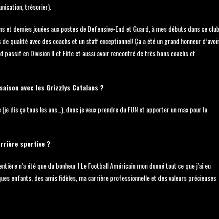
nication, trésorier).
ons et demies jouées aux postes de Defensive-End et Guard, à mes débuts dans ce club
s de qualité avec des coachs et un staff exceptionnel! Ça a été un grand honneur d’avoi
passif en Division II et Elite et aussi avoir rencontré de très bons coachs et
saison avec les Grizzlys Catalans ?
(je dis ça tous les ans…), donc je veux prendre du FUN et apporter un max pour la
arrière sportive ?
ntière n’a été que du bonheur ! Le Football Américain mon donné tout ce que j’ai eu
iques enfants, des amis fidèles, ma carrière professionnelle et des valeurs précieuses