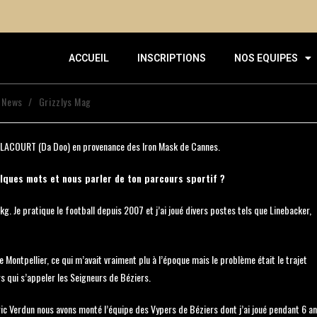
ACCUEIL
INSCRIPTIONS
NOS EQUIPES
s News
/
Grizzlys Mag
id LACOURT (Da Doo) en provenance des Iron Mask de Cannes.
elques mots et nous parler de ton parcours sportif ?
kg. Je pratique le football depuis 2007 et j’ai joué divers postes tels que Linebacker,
Montpellier, ce qui m’avait vraiment plu à l’époque mais le problème était le trajet
s qui s’appeler les Seigneurs de Béziers.
ic Verdun nous avons monté l’équipe des Vypers de Béziers dont j’ai joué pendant 6 a