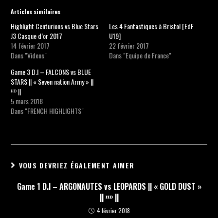
Articles similaires
Highlight Centurions vs Blue Stars
Les 4 Fantastiques à Bristol [EdF
J3 Casque d’or 2017
U19]
14 février 2017
22 février 2017
Dans "Videos"
Dans "Equipe de France"
Game 3 D.I – FALCONS vs BLUE
STARS || « Seven nation Army » ||
ᴴᴰ ||
5 mars 2018
Dans "FRENCH HIGHLIGHTS"
VOUS DEVRIEZ ÉGALEMENT AIMER
Game 1 D.I – ARGONAUTES vs LEOPARDS || « GOLD DUST »
|| ᴴᴰ ||
4 février 2018