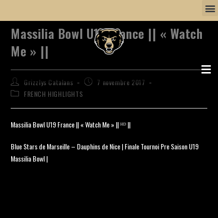
Massilia Bowl U19 France || « Watch
Me » ||
Grizzlys Catalans
7 novembre 2017
FRENCH HIGHLIGHTS
Massilia Bowl U19 France || « Watch Me » || ᴴᴰ ||
Blue Stars de Marseille – Dauphins de Nice | Finale Tournoi Pre Saison U19
Massilia Bowl |