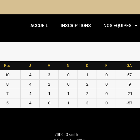
ACCUEIL
INSCRIPTIONS
NOS EQUIPES
Pts
J
V
N
D
F
GA
10
4
3
0
1
0
57
8
4
2
0
2
0
9
7
4
1
1
2
0
-21
5
4
0
1
3
0
-57
2018 d3 sud b