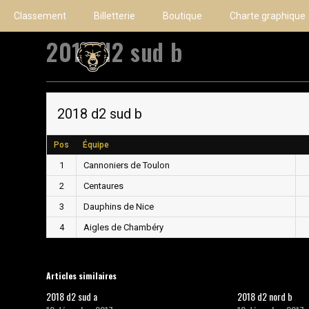
Classement
Billetterie
Boutique
Charte graphique
2018 d2 sud b
2018 d2 sud b
Pos
Équipe
1
Cannoniers de Toulon
2
Centaures
3
Dauphins de Nice
4
Aigles de Chambéry
Articles similaires
2018 d2 sud a
2018 d2 nord b