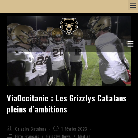
ViaOccitanie : Les Grizzlys Catalans
pleins d’ambitions
Grizzlys Catalans
1 février 2023
Elite Français
/
Grizzlys News
/
Médias