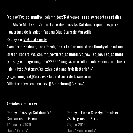
[vc_row][vc_column][vc_column_text]Retrouvez le replay reportage réalisé
par Alizée Marty sur ViaOccitanie des Grizzlys Catalans à quelques jours de
l’ouverture de la saison face au Blue Stars de Marseille.
Replay sur
ViaOccitanie.tv
Avec Farid Kachour, Hedi Razali, Robin Le Guennic, Idriss Ramky et Jonathan
Breton-Robert[/vc_column_text][/vc_column][/vc_row][vc_row][vc_column]
[vc_single_image image= »22883″ img_size= »full » onclick= »custom_link »
link= »http://https://grizzlys-catalans.fr/billetterie/ »]
[vc_column_text]Retrouvez la billetterie de la saison ici :
Billetterie
[/vc_column_text][/vc_column][/vc_row]
Articles similaires
Replay : Grizzlys Catalans VS
Replay – Finale Grizzlys Catalans
Centaures de Grenoble
VS Dragons de Paris
17 février 2020
25 juin 2018
Dans "Videos"
Dans "Evènements"