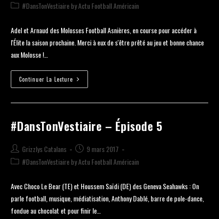
#DansTonVestiaire by Actu Football Américain
Adel et Arnaud des Molosses Football Asnières, en course pour accéder à
l'Élite la saison prochaine. Merci à eux de s'être prêté au jeu et bonne chance
aux Molosse !…
Continuer La Lecture
#DansTonVestiaire – Épisode 5
Grizzlys Catalans
9 mars 2017
#DansTonVestiaire by Actu Football Américain
Avec Choco Le Bear (TE) et Houssem Saïdi (DE) des Geneva Seahawks : On
parle football, musique, médiatisation, Anthony Dablé, barre de pole-dance,
fondue au chocolat et pour finir le…