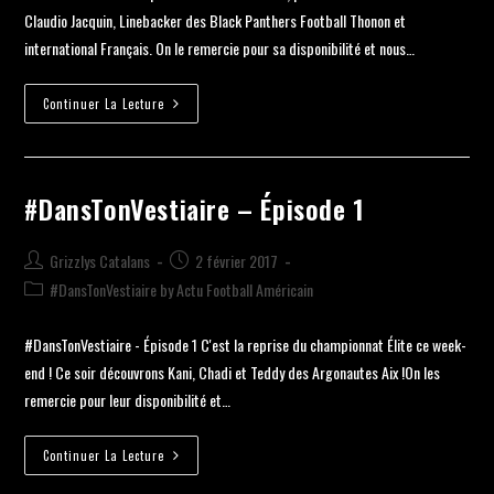
Claudio Jacquin, Linebacker des Black Panthers Football Thonon et
international Français. On le remercie pour sa disponibilité et nous…
Continuer La Lecture
#DansTonVestiaire – Épisode 1
Grizzlys Catalans
2 février 2017
#DansTonVestiaire by Actu Football Américain
#DansTonVestiaire - Épisode 1 C'est la reprise du championnat Élite ce week-
end ! Ce soir découvrons Kani, Chadi et Teddy des Argonautes Aix !On les
remercie pour leur disponibilité et…
Continuer La Lecture