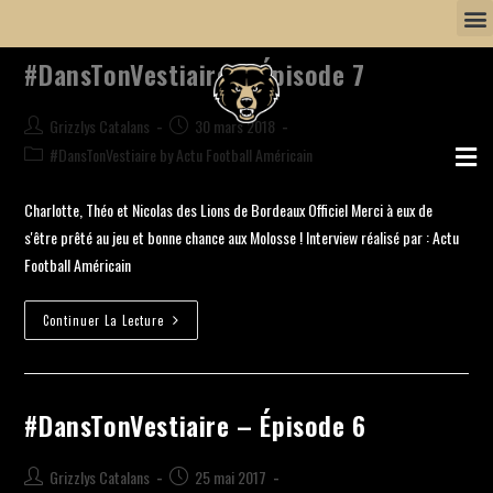
#DansTonVestiaire – Épisode 7
Grizzlys Catalans
30 mars 2018
#DansTonVestiaire by Actu Football Américain
Charlotte, Théo et Nicolas des Lions de Bordeaux Officiel Merci à eux de
s'être prêté au jeu et bonne chance aux Molosse ! Interview réalisé par : Actu
Football Américain
Continuer La Lecture
#DansTonVestiaire – Épisode 6
Grizzlys Catalans
25 mai 2017