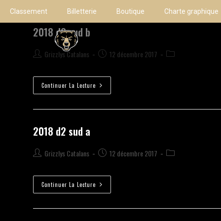
Classement
Billetterie
Boutique
Charte graphique
2018 d2 sud b
Grizzlys Catalans
12 décembre 2017
Continuer La Lecture
2018 d2 sud a
Grizzlys Catalans
12 décembre 2017
Continuer La Lecture