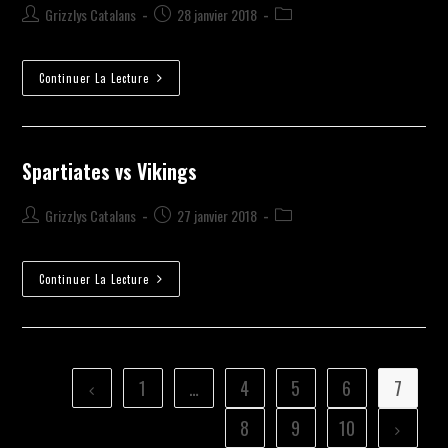
Grizzlys Catalans
28 janvier 2018
Continuer La Lecture
Spartiates vs Vikings
Grizzlys Catalans
27 janvier 2018
Continuer La Lecture
1
…
4
5
6
7
8
9
10